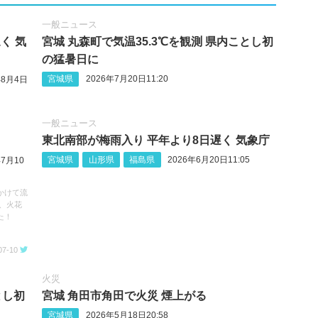
一般ニュース
く 気
宮城 丸森町で気温35.3℃を観測 県内ことし初
の猛暑日に
宮城県
2026年7月20日11:20
年8月4日
一般ニュース
東北南部が梅雨入り 平年より8日遅く 気象庁
宮城県
山形県
福島県
2026年6月20日11:05
年7月10
かけて流
、火花
た！
07-10
火災
とし初
宮城 角田市角田で火災 煙上がる
宮城県
2026年5月18日20:58