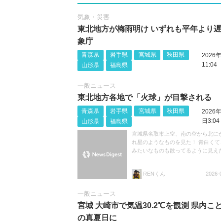
気象・災害
東北地方が梅雨明け いずれも平年より遅
象庁
青森県
岩手県
宮城県
秋田県
2026
11:04
山形県
福島県
一般ニュース
東北地方各地で「火球」が目撃される
青森県
岩手県
宮城県
秋田県
2026
日3:04
山形県
福島県
宮城県名取市上空、南の空から北に
れ星のようなものを見た！ 青白くて
みたいなものも散ってるように見え
RENくん
2026-
一般ニュース
宮城 大崎市で気温30.2℃を観測 県内こ
の真夏日に