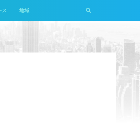
ース
地域