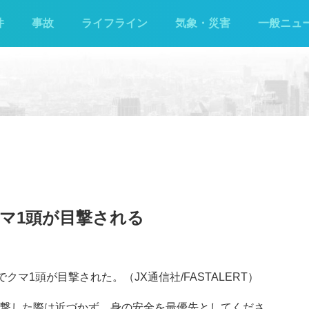
件
事故
ライフライン
気象・災害
一般ニュ
マ1頭が目撃される
クマ1頭が目撃された。（JX通信社/FASTALERT）
を目撃した際は近づかず、身の安全を最優先としてくださ