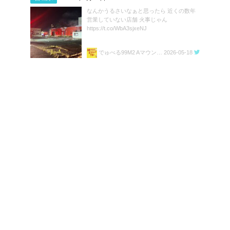
なんかうるさいなぁと思ったら 近くの数年
営業していない店舗 火事じゃん
https://t.co/WbA3sjxeNJ
でゅべる99M2 Aマウント㌠
2026-05-18