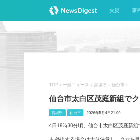
火災
事
TOP
一般ニュース
宮城県
仙台市
仙台市太白区茂庭新組でク
宮城県
仙台市
2026年5月4日21:00
4日18時30分頃、仙台市太白区茂庭新組で
⚠️ 外出する場合は十分注意し、クマ