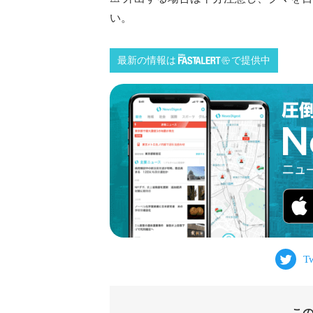
い。
最新の情報は
で提供中
こ