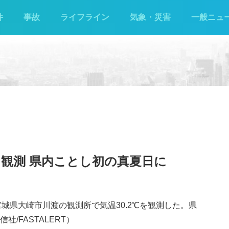
件
事故
ライフライン
気象・災害
一般ニュ
℃を観測 県内ことし初の真夏日に
宮城県大崎市川渡の観測所で気温30.2℃を観測した。県
/FASTALERT）