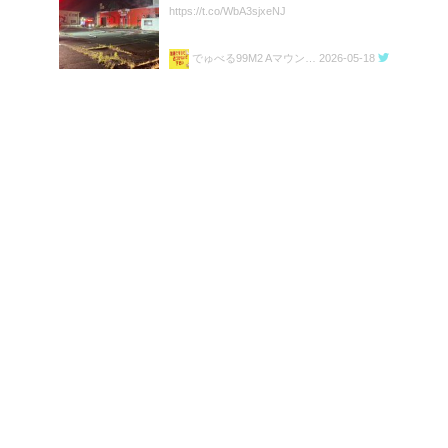
https://t.co/WbA3sjxeNJ
でゅべる99M2 Aマウント㌠
2026-05-18