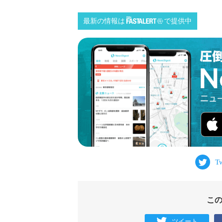
最新の情報は
で提供中
こ
ツイート