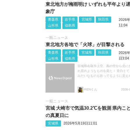
東北地方が梅雨明け いずれも平年より遅
象庁
青森県
岩手県
宮城県
秋田県
2026
11:04
山形県
福島県
一般ニュース
東北地方各地で「火球」が目撃される
青森県
岩手県
宮城県
秋田県
2026
日3:04
山形県
福島県
宮城県名取市上空、南の空から北に
れ星のようなものを見た！ 青白くて
みたいなものも散ってるように見え
RENくん
2026-
一般ニュース
宮城 大崎市で気温30.2℃を観測 県内こ
の真夏日に
宮城県
2026年5月19日11:01