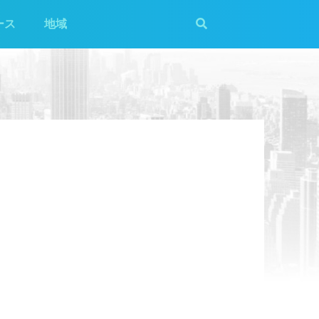
ース
地域