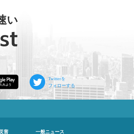
速い
災害
一般ニュース