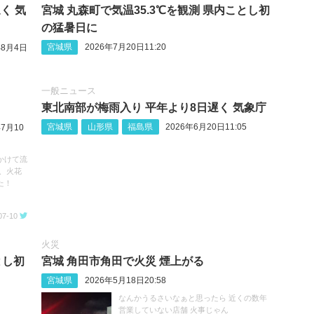
く 気
宮城 丸森町で気温35.3℃を観測 県内ことし初
の猛暑日に
宮城県
2026年7月20日11:20
年8月4日
一般ニュース
東北南部が梅雨入り 平年より8日遅く 気象庁
宮城県
山形県
福島県
2026年6月20日11:05
年7月10
かけて流
、火花
た！
07-10
火災
とし初
宮城 角田市角田で火災 煙上がる
宮城県
2026年5月18日20:58
なんかうるさいなぁと思ったら 近くの数年
営業していない店舗 火事じゃん