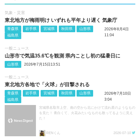
気象・災害
東北地方が梅雨明け いずれも平年より遅く 気象庁
青森県
岩手県
宮城県
秋田県
山形県
2026年8月4日
11:04
福島県
一般ニュース
山形市で気温35.6℃を観測 県内ことし初の猛暑日に
山形県
2026年7月15日13:51
一般ニュース
東北地方各地で「火球」が目撃される
青森県
岩手県
宮城県
秋田県
山形県
2026年7月10日
3:04
福島県
宮城県名取市上空、南の空から北にかけて流れ星のようなもの
を見た！ 青白くて、火花みたいなものも散ってるように見え
た！
RENくん
2026-07-10