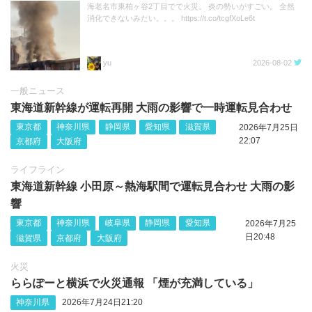
海老名市東柏ヶ谷2丁目でで火災。 炎の勢いがすごい。 全然
消化できないみたい。。。 https://t.co/tcgfXoLe6t
yu
2026-08-02
一般ニュース
東海道新幹線が運転再開 大雨の影響で一時運転見合わせ
東京都
神奈川県
静岡県
愛知県
滋賀県
2026年7月25日
22:07
京都府
大阪府
ライフライン
東海道新幹線 小田原～熱海駅間で運転見合わせ 大雨の影
響
東京都
神奈川県
岐阜県
静岡県
愛知県
2026年7月25
日20:48
滋賀県
京都府
大阪府
火災
ららぽーと横浜で火災通報 「煙が充満している」
神奈川県
2026年7月24日21:20