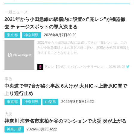
一般ニュース
2021年から小田急線の駅構内に設置の"充レン"が機器撤
去 チャージスポットの導入決まる
東京都
神奈川県
2026年8月7日20:29
2021年から小田急線の駅に設置してきた「充レン」は、この
たび小田急電鉄さまの運営方針に伴い、駅構内から設置機器を
撤去することとなりました。
充レン【公式】モバイルバッテリーレンタル
2026-08-07
事故
中央道で車7台が絡む事故 6人けが 大月IC～上野原IC間で
上り通行止め
東京都
神奈川県
山梨県
2026年8月5日14:22
火災
神奈川 海老名市東柏ケ谷のマンションで火災 炎が上がる
神奈川県
2026年8月2日6:22