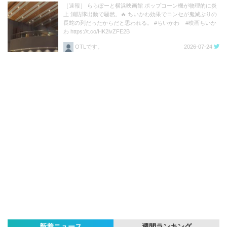
［速報］ ららぽーと横浜映画館 ポップコーン機が物理的に炎
上 消防隊出動で騒然。🔥 ちいかわ効果でコンセが鬼滅ぶりの
長蛇の列だったからだと思われる。 #ちいかわ #映画ちいか
わ https://t.co/HK2ivZFE2B
OTLです。
2026-07-24
新着ニュース
週間ランキング