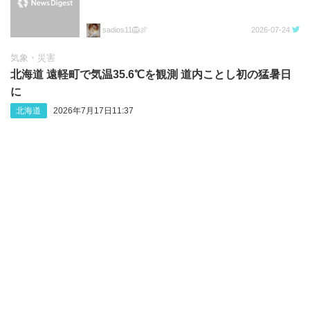
sadios11🦁🍖
2026-07-24
気象・災害
北海道 遠軽町で気温35.6℃を観測 道内ことし初の猛暑日
に
北海道
2026年7月17日11:37