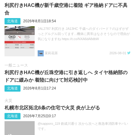
利尻行きHAC機が新千歳空港に着陸 ギア格納ドアに不具
合
北海道
2026年8月1日18:54
JAL2787 利尻行き JA13HC 千歳へのダイバード？のはずがず
っとグルグル回ってます...機体に異常はなさそうなので理由が
気になりますね https://t.co/NXA6dA8dbW
茉莉花茶
2026-08-01
一般ニュース
利尻行きHAC機が丘珠空港に引き返しへ タイヤ格納部の
ドアに緩みか 着陸に向けて対応検討中
北海道
2026年8月1日17:24
火災
札幌市北区拓北6条の住宅で火災 炎が上がる
北海道
2026年7月25日0:17
@sapporo_119 創成川通り 次から次へと救急車消防車ヤバい
です。