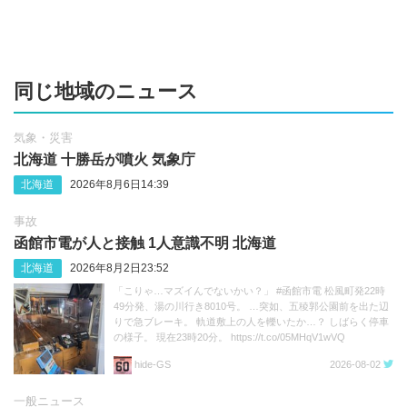
同じ地域のニュース
気象・災害
北海道 十勝岳が噴火 気象庁
北海道
2026年8月6日14:39
事故
函館市電が人と接触 1人意識不明 北海道
北海道
2026年8月2日23:52
「こりゃ…マズイんでないかい？」 #函館市電 松風町発22時
49分発、湯の川行き8010号。 …突如、五稜郭公園前を出た辺
りで急ブレーキ。 軌道敷上の人を轢いたか…？ しばらく停車
の様子。 現在23時20分。 https://t.co/05MHqV1wVQ
hide‐GS
2026-08-02
一般ニュース