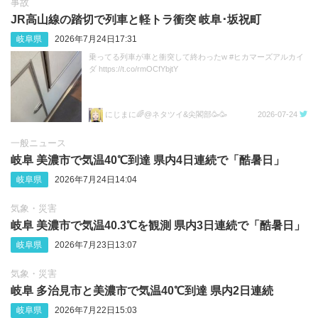
事故
JR高山線の踏切で列車と軽トラ衝突 岐阜･坂祝町
岐阜県
2026年7月24日17:31
乗ってる列車が車と衝突して終わったw #ヒカマーズアルカイ
ダ https://t.co/rmOCfYbjtY
にじまに🌈@ネタツイ&尖閣部🥳🥳
2026-07-24
一般ニュース
岐阜 美濃市で気温40℃到達 県内4日連続で「酷暑日」
岐阜県
2026年7月24日14:04
気象・災害
岐阜 美濃市で気温40.3℃を観測 県内3日連続で「酷暑日」
岐阜県
2026年7月23日13:07
気象・災害
岐阜 多治見市と美濃市で気温40℃到達 県内2日連続
岐阜県
2026年7月22日15:03