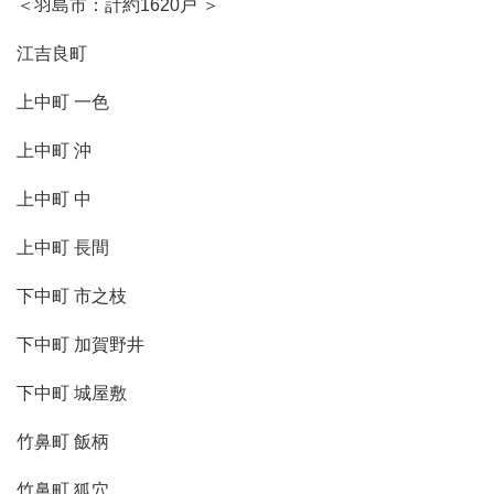
＜羽島市：計約1620戸 ＞
江吉良町
上中町 一色
上中町 沖
上中町 中
上中町 長間
下中町 市之枝
下中町 加賀野井
下中町 城屋敷
竹鼻町 飯柄
竹鼻町 狐穴