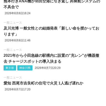
熊本行きANA機が羽田空港に引き返し 昇降舵システムの
不具合で
2026年8月8日16:24
一般ニュース
及川光博 一般女性との結婚発表「新しい命を授かってお
ります」
2026年8月8日11:46
一般ニュース
2021年から小田急線の駅構内に設置の"充レン"が機器撤
去 チャージスポットの導入決まる
東京都
神奈川県
2026年8月7日20:29
一般ニュース
愛知 西尾市吉良町の住宅で火災 1人逃げ遅れか
2026年8月7日17:20