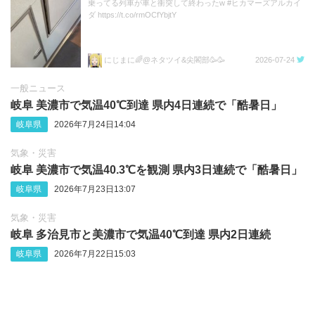
乗ってる列車が車と衝突して終わったw #ヒカマーズアルカイ
ダ https://t.co/rmOCfYbjtY
にじまに🌈@ネタツイ&尖閣部🥳🥳
2026-07-24
一般ニュース
岐阜 美濃市で気温40℃到達 県内4日連続で「酷暑日」
岐阜県
2026年7月24日14:04
気象・災害
岐阜 美濃市で気温40.3℃を観測 県内3日連続で「酷暑日」
岐阜県
2026年7月23日13:07
気象・災害
岐阜 多治見市と美濃市で気温40℃到達 県内2日連続
岐阜県
2026年7月22日15:03