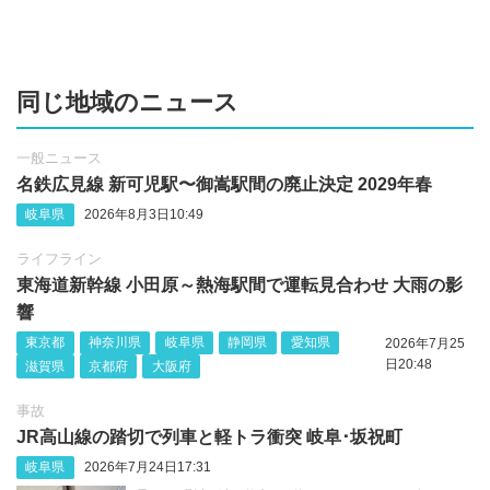
同じ地域のニュース
一般ニュース
名鉄広見線 新可児駅〜御嵩駅間の廃止決定 2029年春
岐阜県
2026年8月3日10:49
ライフライン
東海道新幹線 小田原～熱海駅間で運転見合わせ 大雨の影
響
東京都
神奈川県
岐阜県
静岡県
愛知県
2026年7月25
日20:48
滋賀県
京都府
大阪府
事故
JR高山線の踏切で列車と軽トラ衝突 岐阜･坂祝町
岐阜県
2026年7月24日17:31